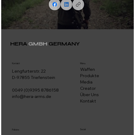
HERA
GMBH
GERMANY
Kontakt
Menu
Waffen
Lengfurterstr. 22
Produkte
D-97855 Triefenstein
Media
Creator
0049 (0)9395 8786158
Über Uns
info@hera-arms.de
Kontakt
Social
Policies