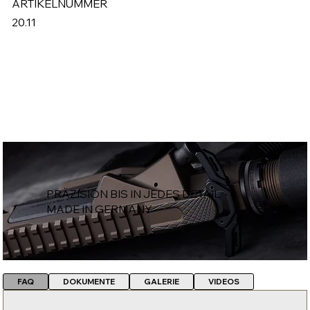
ARTIKELNUMMER
20.11
PRÄZISION BIS IN JEDES DETAIL -
MADE IN GERMANY
FAQ
DOKUMENTE
GALERIE
VIDEOS