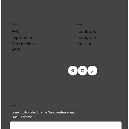
Social
Policies
Facebook
FAQ
Instagram
Impressum
Youtube
Datenschutz
AGB
Newsletter
Immer up to date: Erfahre Neuigkeiten zuerst.
E-Mail-Adresse
*