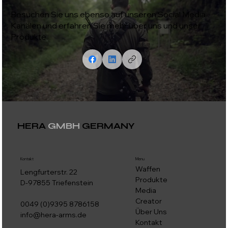
Besuchen Sie uns ebenso auf unseren Social Media
Kanälen und erfahren Sie mehr über uns und unser
Produkte.
HERA
GMBH
GERMANY
Kontakt
Menu
Waffen
Lengfurterstr. 22
Produkte
D-97855 Triefenstein
Media
Creator
0049 (0)9395 8786158
Über Uns
info@hera-arms.de
Kontakt