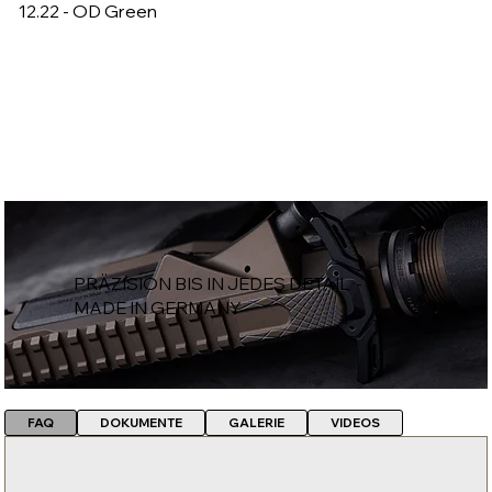
12.22 - OD Green
PRÄZISION BIS IN JEDES DETAIL -
MADE IN GERMANY
FAQ
DOKUMENTE
GALERIE
VIDEOS