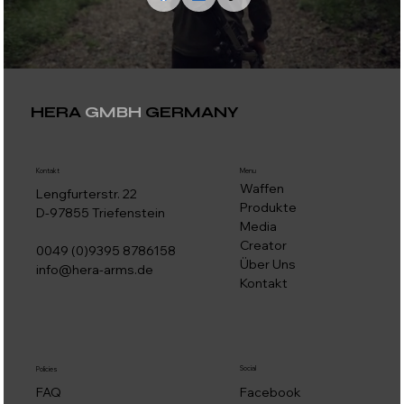
HERA
GMBH
GERMANY
Kontakt
Menu
Waffen
Lengfurterstr. 22
Produkte
D-97855 Triefenstein
Media
Creator
0049 (0)9395 8786158
Über Uns
info@hera-arms.de
Kontakt
Social
Policies
Facebook
FAQ