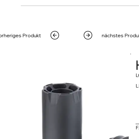
WAFFEN
PRODUKTE
MEDIA
CREATOR
orheriges Produkt
nächstes Produ
L
L
F