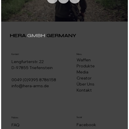
HERA
GMBH
GERMANY
Kontakt
Menu
Waffen
Lengfurterstr. 22
Produkte
D-97855 Triefenstein
Media
Creator
0049 (0)9395 8786158
Über Uns
info@hera-arms.de
Kontakt
Social
Policies
Facebook
FAQ