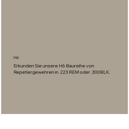
H6
Erkunden Sie unsere H6 Baureihe von
Repetiergewehren in .223 REM oder .300BLK.