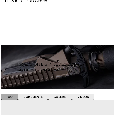
11.08.10.02 - OD Green
PRÄZISION BIS IN JEDES DETAIL -
MADE IN GERMANY
FAQ
DOKUMENTE
GALERIE
VIDEOS