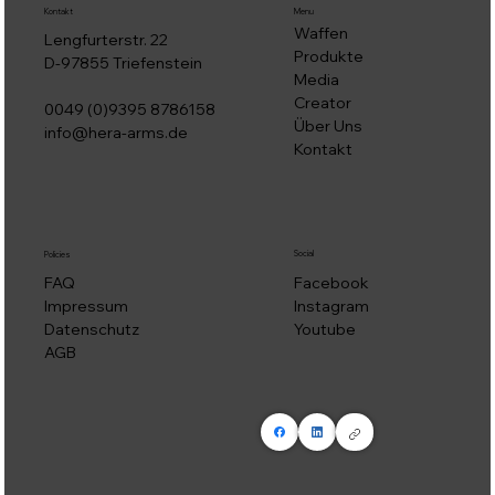
Kontakt
Menu
Waffen
Lengfurterstr. 22
Produkte
D-97855 Triefenstein
Media
Creator
0049 (0)9395 8786158
Über Uns
info@hera-arms.de
Kontakt
Social
Policies
Facebook
FAQ
Instagram
Impressum
Youtube
Datenschutz
AGB