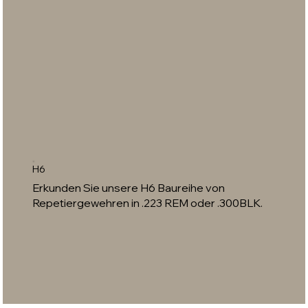
H6
Erkunden Sie unsere H6 Baureihe von
Repetiergewehren in .223 REM oder .300BLK.