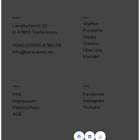
Kontakt
Menu
Waffen
Lengfurterstr. 22
Produkte
D-97855 Triefenstein
Media
Creator
0049 (0)9395 8786158
Über Uns
info@hera-arms.de
Kontakt
Social
Policies
Facebook
FAQ
Instagram
Impressum
Youtube
Datenschutz
AGB