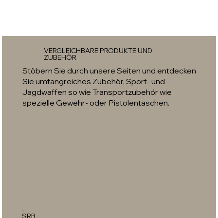
VERGLEICHBARE PRODUKTE UND
ZUBEHÖR
Stöbern Sie durch unsere Seiten und entdecken
Sie umfangreiches Zubehör, Sport- und
Jagdwaffen so wie Transportzubehör wie
spezielle Gewehr- oder Pistolentaschen.
SRB