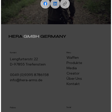
HERA
GMBH
GERMANY
Kontakt
Menu
Waffen
Lengfurterstr. 22
Produkte
D-97855 Triefenstein
Media
Creator
0049 (0)9395 8786158
Über Uns
info@hera-arms.de
Kontakt
Social
Policies