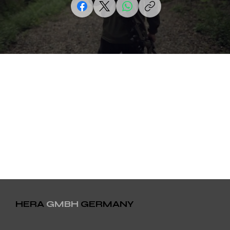
HERA
GMBH
GERMANY