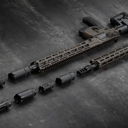
HERA
LINK
SERIES
MISSION ADAPTABLE MUZZLE DEVICES
LINEAR DEVICES - SILENCER USE - SPORT USE - BLAST
DEFLECTORS
LEARN MORE