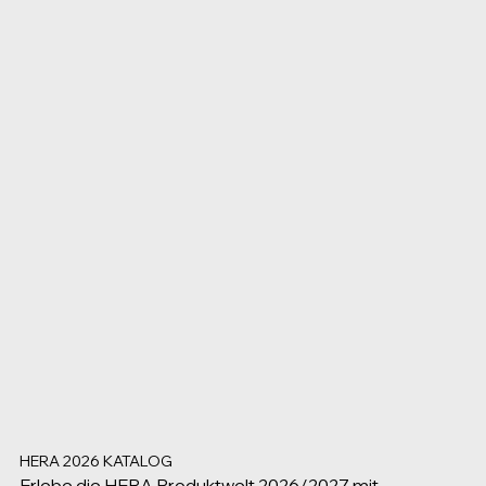
HERA KATALOG:
2026 - 27
NEUER PRODUKTKATALOG
THE15TH - THE9ERS - 7SIX2 - 300BLK
LEARN MORE
HERA 2026 KATALOG
Erlebe die HERA Produktwelt 2026/2027 mit