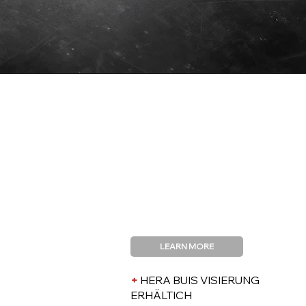
HERA
GEN4
RIFLE
SERIES
THE15TH - THE9ERS - 7SIX2 -
300BLK
LEARN MORE
+
HERA BUIS VISIERUNG
ERHÄLTICH