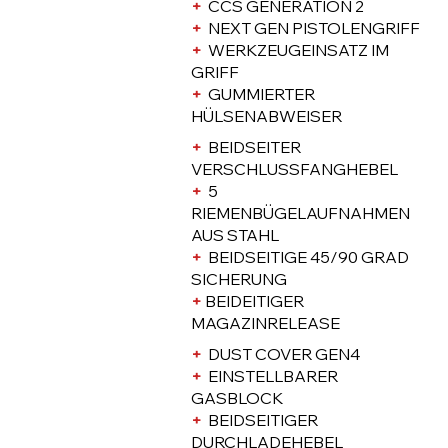
+
CCS GENERATION 2
+
NEXT GEN PISTOLENGRIFF
+
WERKZEUGEINSATZ IM
GRIFF
+
GUMMIERTER
HÜLSENABWEISER
+
BEIDSEITER
VERSCHLUSSFANGHEBEL
+
5
RIEMENBÜGELAUFNAHMEN
AUS STAHL
+
BEIDSEITIGE 45/90 GRAD
SICHERUNG
+
BEIDEITIGER
MAGAZINRELEASE
+
DUST COVER GEN4
+
EINSTELLBARER
GASBLOCK
+
BEIDSEITIGER
DURCHLADEHEBEL