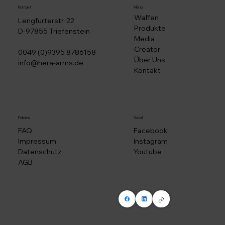
Kontakt
Menu
Waffen
Lengfurterstr. 22
Produkte
D-97855 Triefenstein
Media
Creator
0049 (0)9395 8786158
Über Uns
info@hera-arms.de
Kontakt
Social
Policies
Facebook
FAQ
Instagram
Impressum
Youtube
Datenschutz
AGB