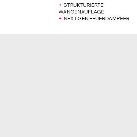
+
STRUKTURIERTE
WANGENAUFLAGE
+
NEXT GEN FEUERDÄMPFER
HOW TO:
KALIBER
UNSERE H6 in .223 REM oder 300BLK
H6 SERIES - H6 SERIES SILENCED
LEARN MORE